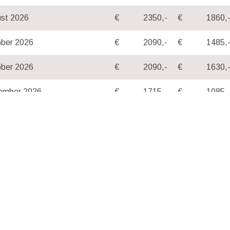
ust 2026
€
2350,-
€
1860,
ober 2026
€
2090,-
€
1485,
ober 2026
€
2090,-
€
1630,
ember 2026
€
1715,-
€
1085,
uar 2027
€
2350,-
€
1860,
woche
midwoch
ruar 2027
€
1887,-
€
1194,
ruar 2027
€
2299,-
€
1793,
l 2027
€
2046,-
€
1326,