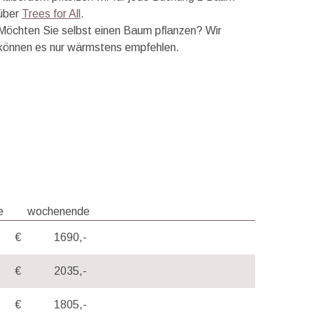
über
Trees for All
.
Möchten Sie selbst einen Baum pflanzen? Wir
können es nur wärmstens empfehlen.
e
wochenende
-
€
1690,-
-
€
2035,-
-
€
1805,-