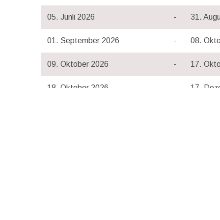
05. Junli 2026
-
31. Aug
01. September 2026
-
08. Okt
09. Oktober 2026
-
17. Okt
18. Oktober 2026
-
17. Dez
18. Dezember 2026
-
03. Jan
2027
04. Januar 2027
-
11. Feb
12. Februar 2027
-
28. Feb
01. Martz 2027
-
22. Apri