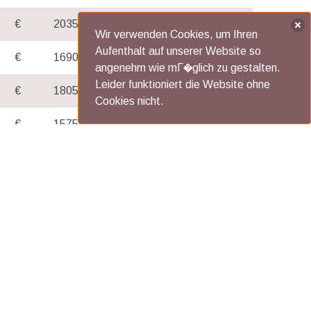
-
€
2035,-
Wir verwenden Cookies, um Ihren
Aufenthalt auf unserer Website so
-
€
1690,-
angenehm wie mГ�glich zu gestalten.
Leider funktioniert die Website ohne
-
€
1805,-
Cookies nicht.
-
€
1575,-
-
€
2035,-
e
wochenende
-
€
1733,-
-
€
1986,-
-
€
1859,-